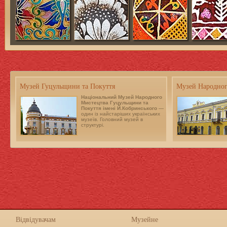
Музей Гуцульщини та Покуття
Музей Народног
Національний Музей Народного
Мистецтва Гуцульщини та
Покуття імені Й.Кобринського
—
один із найстаріших українських
музеїв. Головний музей в
структурі.
Відвідувачам
Музейне