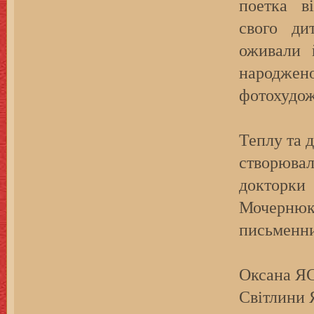
поетка в
свого ди
оживали 
народжено
фотохудож
Теплу та 
створюв
докторки 
Мочернюк 
письменни
Оксана Я
Світлини