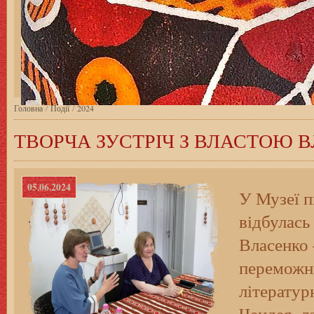
Головна
/
Події
/
2024
ТВОРЧА ЗУСТРІЧ З ВЛАСТОЮ 
05.06.2024
У Музеї п
відбулась
Власенко
переможн
літератур
Чендея, л