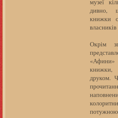
музеї кі
дивно, 
книжки о
власників 
Окрім зг
предста
«Афини» 
книжки, 
друком. Ч
прочита
наповнен
колоритн
потужною