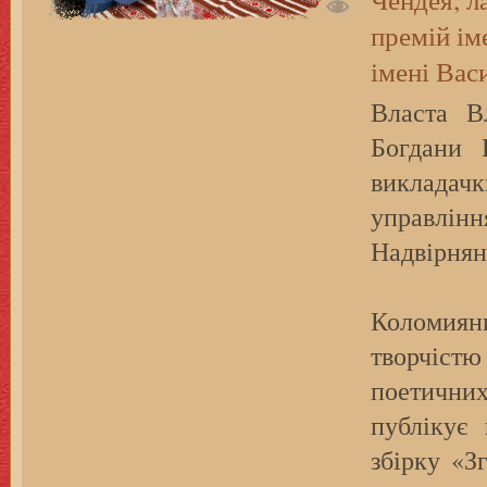
премій ім
імені Вас
Власта В
Богдани 
викладачк
управлін
Надвірнянс
Коломи
творчістю
поетични
публікує
збірку «З