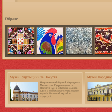
Обране
Музей Гуцульщини та Покуття
Музей Народног
Національний Музей Народного
Мистецтва Гуцульщини та
Покуття імені Й.Кобринського
—
один із найстаріших українських
музеїв. Головний музей в
структурі.