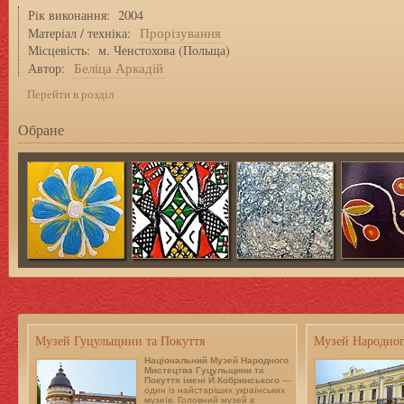
Рік виконання: 2004
Прорізування
Матеріал / техніка:
Місцевість: м. Ченстохова (Польща)
Беліца Аркадій
Автор:
Перейти в розділ
Обране
Музей Гуцульщини та Покуття
Музей Народног
Національний Музей Народного
Мистецтва Гуцульщини та
Покуття імені Й.Кобринського
—
один із найстаріших українських
музеїв. Головний музей в