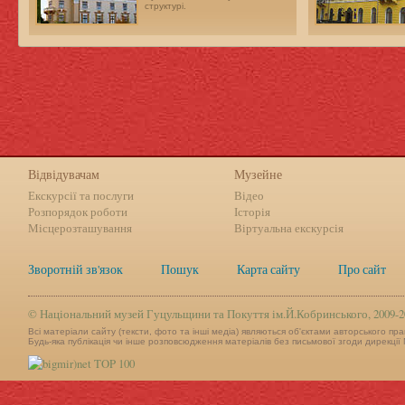
структурі.
Відвідувачам
Музейне
Екскурсії та послуги
Відео
Розпорядок роботи
Історія
Місцерозташування
Віртуальна екскурсія
Зворотній зв'язок
Пошук
Карта сайту
Про сайт
©
Національний музей Гуцульщини та Покуття ім.Й.Кобринського, 2009-2
Всі матеріали сайту (тексти, фото та інші медіа) являються об'єктами авторського пра
Будь-яка публікація чи інше розповсюдження матеріалів без письмової згоди дирекції