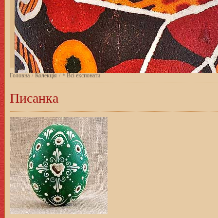
Головна
/
Колекція
/
* Всі експонати
Писанка